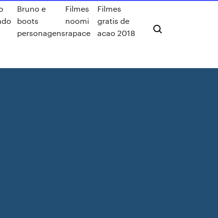
o
Bruno e
Filmes
Filmes
ado
boots
noomi
gratis de
personagens
rapace
acao 2018